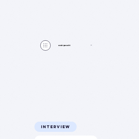
azubi gesucht
03
interview