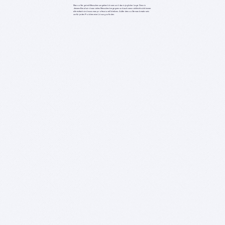
Man sollte gut mit Menschen umgehen können und das in jeglicher Lage. Denn in
diesem Beruf wird man vielen Menschen begegnen und auch wenn vielleicht nicht immer
alle einfach sind muss man professionell bleiben. Außerdem sollte man kreativ sein
um für jeden Problem eine Lösung zu finden.