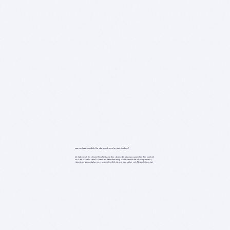
warum hast du dich für diesen beruf entschieden?
Ich habe mich für diesen Beruf entschieden, da ich die Mischung zwischen Büroarbeit
und der Arbeit/ dem Kontakt mit Menschen mag. Außerdem finde ich es spannend,
dass jede Veranstaltung so unterschiedlich ist und man daher viel Abwechslung hat.