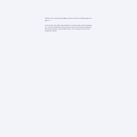
Welche Tipps würdest du künftigen Azubis in deinem Ausbildungsberuf
geben?
Ich würde den Tipp geben, einen Ausgleich zur Arbeit zu finden, die einen entspannt.
Der Job kann manchmal sehr stressig sein und wenn man dann keinen Ausgleich hat,
kann es eher passieren, dass man Fehler macht oder im Umgang mit Kunden nicht
angemessen reagiert.