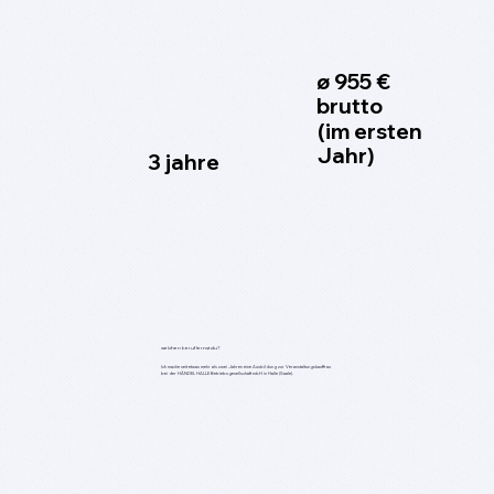
ø 955 €
brutto
(im ersten
Jahr)
3 jahre
welchen beruf lernst du?
Ich mache seit etwas mehr als zwei Jahren eine Ausbildung zur Veranstaltungskauffrau
bei der HÄNDEL HALLE Betriebsgesellschaft mbH in Halle (Saale).