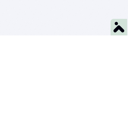
was lernt man in diesem Beruf?
In diesem Beruf unterscheiden sich die Tätigkeiten sehr je nachdem bei welchem
Arbeitgeber man angestellt ist. In meinem Betrieb mieten sich Veranstalter in unsere
Räume ein, diese betreuen wir. Dazu gehört die Beratung bei der
Veranstaltungsplanung, die Vermittlung geeigneter Dienstleister sowie die
Empfehlung des passenden Raumkonzepts. Außerdem sind wir für den Auf-, Abbau
sowie die Durchführung der Veranstaltung in unserem Haus verantwortlich. Eine
weitere Tätigkeit ist das Schreiben von Kalkulationen, Verträge und Rechnungen für
die Veranstalter. Außerdem lerne ich diese Tätigkeiten unter Einhaltung der
gesetzlichen Vorgaben zu erledigen.